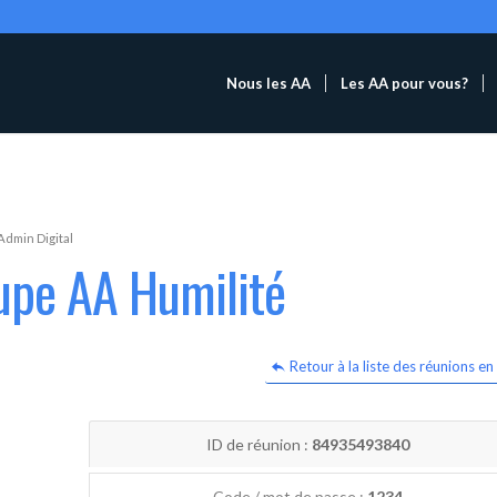
Nous les AA
Les AA pour vous?
Admin Digital
upe AA Humilité
Retour à la liste des réunions en 
ID de réunion :
84935493840
Code / mot de passe :
1234