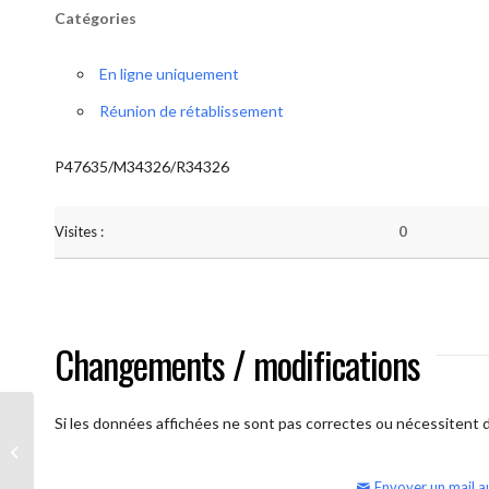
Catégories
En ligne uniquement
Réunion de rétablissement
P47635/M34326/R34326
Visites :
0
Changements / modifications
Si les données affichées ne sont pas correctes ou nécessitent d'
AA Humilité (semaine)
Envoyer un mail a