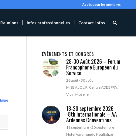
Accès pour les membres
Reunions
Infos professionnelles
Contact-infos
ÉVÈNEMENTS ET CONGRÈS
28-30 Août 2026 – Forum
Francophone Européen du
Service
28 août
-
30 août
MISE A JOUR: Centre ADDEPPA,
Vigy , Moselle
ligne
18-20 septembre 2026
-8th Internationale – AA
Ardennes Conventions
18 septembre
-
20 septembre
Hotel Vayamundo Houffalize