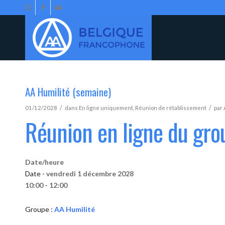
AA Humilité (semaine)
/
/
01/12/2028
dans
En ligne uniquement
,
Réunion de rétablissement
par
Réunion en ligne du gro
Date/heure
Date -
vendredi 1 décembre 2028
10:00 - 12:00
Groupe :
AA Humilité