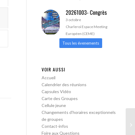
20261003- Congrès
3 octobre
Charleroi Espace Meeting
Européen (CEME)
Tous les évenements
VOIR AUSSI
Accueil
Calendrier des réunions
Capsules Vidéo
Carte des Groupes
Cellule jeune
Changements d’horaires exceptionnels
de groupes
AA
Contact-infos
Foire aux Questions