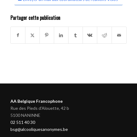
Partager cette publication
AA Belgique Francophone
Rue des Pieds d'Alouette, 42 b
5100 NANINNE
02 511 40 30
bsg@alcooliquesanonymes.be