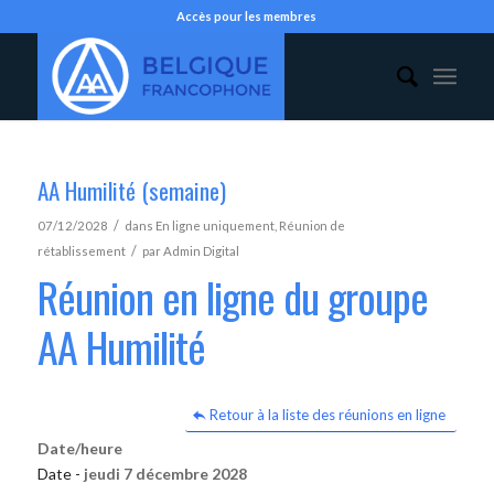
Accès pour les membres
AA Humilité (semaine)
/
07/12/2028
dans
En ligne uniquement
,
Réunion de
/
rétablissement
par
Admin Digital
Réunion en ligne du groupe
AA Humilité
Retour à la liste des réunions en ligne
Date/heure
Date -
jeudi 7 décembre 2028