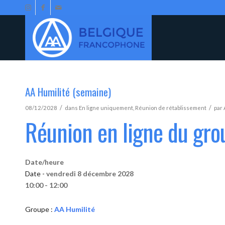
AA Humilité (semaine)
/
/
08/12/2028
dans
En ligne uniquement
,
Réunion de rétablissement
par
Réunion en ligne du gro
Date/heure
Date -
vendredi 8 décembre 2028
10:00 - 12:00
Groupe :
AA Humilité