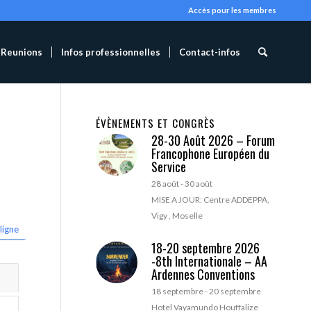
Accès pour les membres
Reunions
Infos professionnelles
Contact-infos
ÉVÈNEMENTS ET CONGRÈS
28-30 Août 2026 – Forum
Francophone Européen du
Service
28 août
-
30 août
MISE A JOUR: Centre ADDEPPA,
Vigy , Moselle
ligne
18-20 septembre 2026
-8th Internationale – AA
Ardennes Conventions
18 septembre
-
20 septembre
Hotel Vayamundo Houffalize