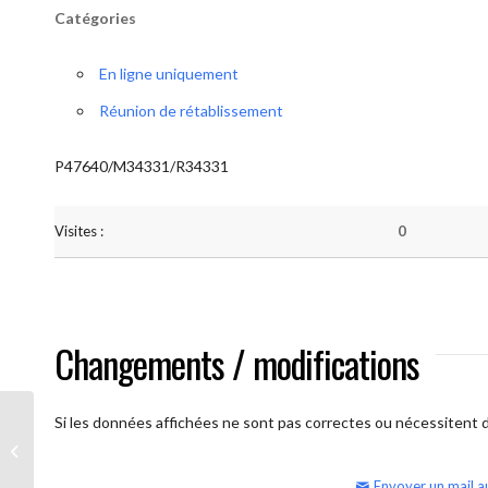
Catégories
En ligne uniquement
Réunion de rétablissement
P47640/M34331/R34331
Visites :
0
Changements / modifications
Si les données affichées ne sont pas correctes ou nécessitent d'
AA Humilité (semaine)
Envoyer un mail a