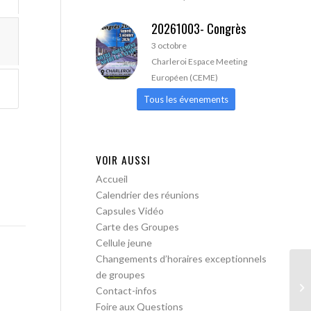
20261003- Congrès
3 octobre
Charleroi Espace Meeting
Européen (CEME)
Tous les évenements
VOIR AUSSI
Accueil
Calendrier des réunions
Capsules Vidéo
Carte des Groupes
Cellule jeune
Changements d’horaires exceptionnels
de groupes
AA
Contact-infos
Foire aux Questions