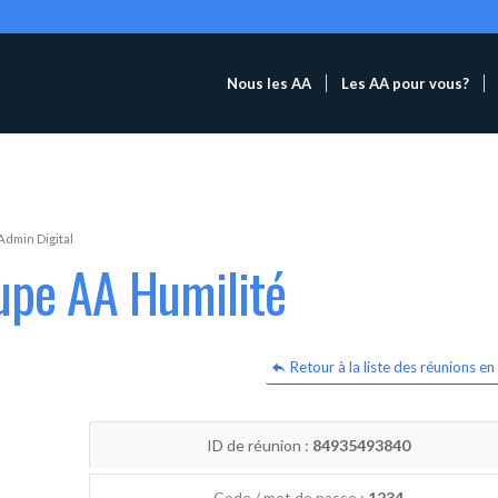
Nous les AA
Les AA pour vous?
Admin Digital
upe AA Humilité
Retour à la liste des réunions en 
ID de réunion :
84935493840
Code / mot de passe :
1234