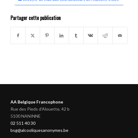
Partager cette publication
AA Belgique Francophone
Rue des Pieds d'Alouette, 42 b
5100 NANINNE
02 511 40 30
bsg@alcooliquesanonymes.be