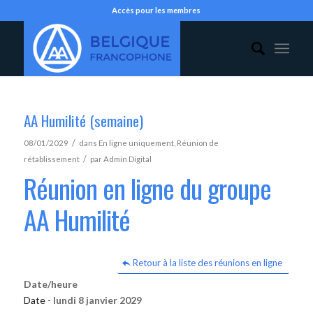
Accès pour les membres
AA Humilité (semaine)
/
08/01/2029
dans
En ligne uniquement
,
Réunion de
/
rétablissement
par
Admin Digital
Réunion en ligne du groupe
AA Humilité
Retour à la liste des réunions en ligne
Date/heure
Date -
lundi 8 janvier 2029