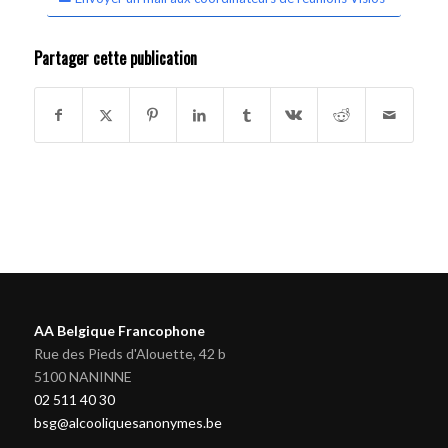
Partager cette publication
AA Belgique Francophone
Rue des Pieds d'Alouette, 42 b
5100 NANINNE
02 511 40 30
bsg@alcooliquesanonymes.be