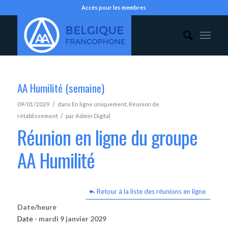
Accès pour les membres
AA Humilité (semaine)
/
09/01/2029
dans
En ligne uniquement
,
Réunion de
/
rétablissement
par
Admin Digital
Réunion en ligne du groupe
AA Humilité
Retour à la liste des réunions en ligne
Date/heure
Date -
mardi 9 janvier 2029