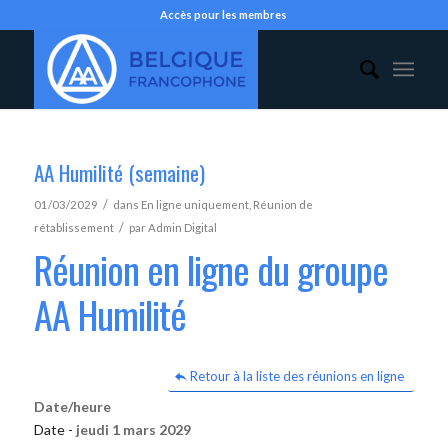
Accès pour les membres
AA Humilité (semaine)
/
01/03/2029
dans
En ligne uniquement
,
Réunion de
/
rétablissement
par
Admin Digital
Réunion en ligne du groupe
AA Humilité
Retour à la liste des réunions en ligne
Date/heure
Date -
jeudi 1 mars 2029