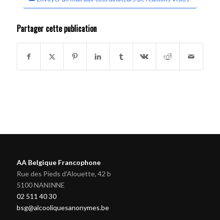
Partager cette publication
AA Belgique Francophone
Rue des Pieds d'Alouette, 42 b
5100 NANINNE
02 511 40 30
bsg@alcooliquesanonymes.be