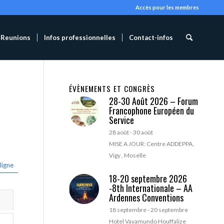
Accès pour les membres
Reunions
Infos professionnelles
Contact-infos
ÉVÈNEMENTS ET CONGRÈS
28-30 Août 2026 – Forum
Francophone Européen du
Service
28 août
-
30 août
MISE A JOUR: Centre ADDEPPA,
Vigy , Moselle
ligne
18-20 septembre 2026
-8th Internationale – AA
Ardennes Conventions
18 septembre
-
20 septembre
Hotel Vayamundo Houffalize