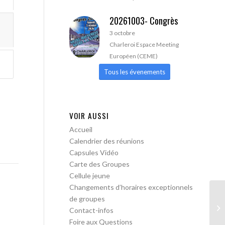
20261003- Congrès
3 octobre
Charleroi Espace Meeting
Européen (CEME)
Tous les évenements
VOIR AUSSI
Accueil
Calendrier des réunions
Capsules Vidéo
Carte des Groupes
Cellule jeune
Changements d’horaires exceptionnels
de groupes
AA
Contact-infos
Foire aux Questions