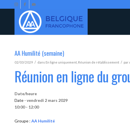
AA Humilité (semaine)
/
/
02/03/2029
dans
En ligne uniquement
,
Réunion de rétablissement
par
Réunion en ligne du gro
Date/heure
Date -
vendredi 2 mars 2029
10:00 - 12:00
Groupe :
AA Humilité