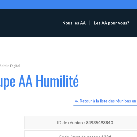
Nous les AA
Les AA pour vous?
Admin Digital
upe AA Humilité
Retour à la liste des réunions en 
ID de réunion :
84935493840
Code / mot de passe :
1234