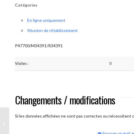
Catégories
En ligne uniquement
Réunion de rétablissement
P47700/M34391/R34391
Visites :
0
Changements / modifications
Si les données affichées ne sont pas correctes ou nécessitent d'
AA Humilité (semaine)
Envoyer un mail a