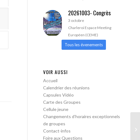
20261003- Congrès
3 octobre
Charleroi Espace Meeting
Européen (CEME)
Tous les évenements
VOIR AUSSI
Accueil
Calendrier des réunions
Capsules Vidéo
Carte des Groupes
Cellule jeune
Changements d’horaires exceptionnels
de groupes
AA
Contact-infos
Foire aux Questions