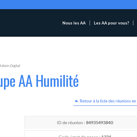
Nous les AA
Les AA pour vous?
Admin Digital
upe AA Humilité
Retour à la liste des réunions en 
ID de réunion :
84935493840
Code / mot de passe :
1234