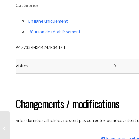
Catégories
En ligne uniquement
Réunion de rétablissement
P47733/M34424/R34424
Visites :
0
Changements / modifications
Si les données affichées ne sont pas correctes ou nécessitent d'
AA Humilité (semaine)
Envoyer un mail a