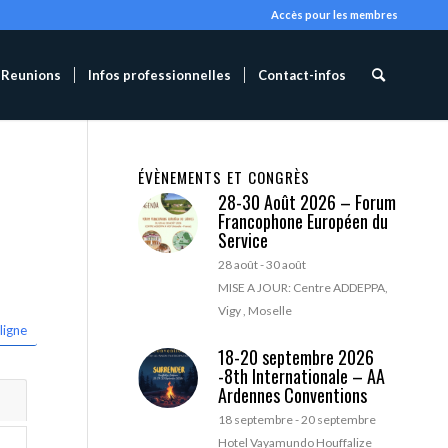
Accès pour les membres
Reunions
Infos professionnelles
Contact-infos
ÉVÈNEMENTS ET CONGRÈS
28-30 Août 2026 – Forum
Francophone Européen du
Service
28 août
-
30 août
MISE A JOUR: Centre ADDEPPA,
Vigy , Moselle
ligne
18-20 septembre 2026
-8th Internationale – AA
Ardennes Conventions
18 septembre
-
20 septembre
Hotel Vayamundo Houffalize