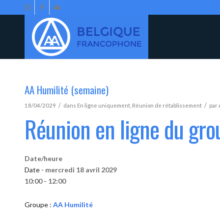
AA Humilité (semaine)
/
/
18/04/2029
dans
En ligne uniquement
,
Réunion de rétablissement
par
Réunion en ligne du gro
Date/heure
Date -
mercredi 18 avril 2029
10:00 - 12:00
Groupe :
AA Humilité