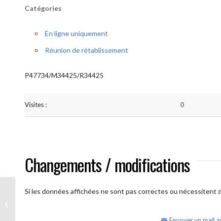
Catégories
En ligne uniquement
Réunion de rétablissement
P47734/M34425/R34425
Visites :
0
Changements / modifications
Si les données affichées ne sont pas correctes ou nécessitent d'
AA Humilité (semaine)
Envoyer un mail a