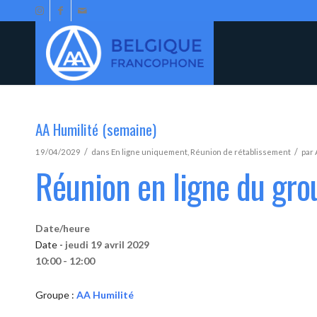
AA Humilité (semaine)
/
/
19/04/2029
dans
En ligne uniquement
,
Réunion de rétablissement
par
Réunion en ligne du gro
Date/heure
Date -
jeudi 19 avril 2029
10:00 - 12:00
Groupe :
AA Humilité