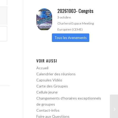
20261003- Congrès
3 octobre
Charleroi Espace Meeting
Européen (CEME)
Tous les évenements
VOIR AUSSI
Accueil
Calendrier des réunions
Capsules Vidéo
Carte des Groupes
Cellule jeune
Changements d’horaires exceptionnels
de groupes
AA
Contact-infos
Foire aux Questions