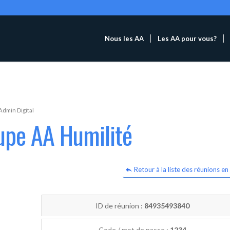
Nous les AA
Les AA pour vous?
Admin Digital
upe AA Humilité
Retour à la liste des réunions en 
ID de réunion :
84935493840
Code / mot de passe :
1234