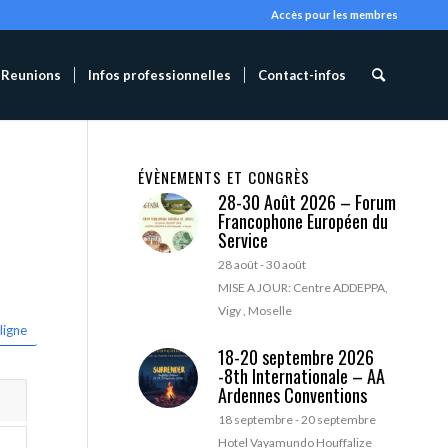
Accès pour les membres
Reunions
Infos professionnelles
Contact-infos
ÉVÈNEMENTS ET CONGRÈS
28-30 Août 2026 – Forum
Francophone Européen du
Service
28 août
-
30 août
MISE A JOUR: Centre ADDEPPA,
Vigy , Moselle
ligne
18-20 septembre 2026
-8th Internationale – AA
Ardennes Conventions
18 septembre
-
20 septembre
Hotel Vayamundo Houffalize