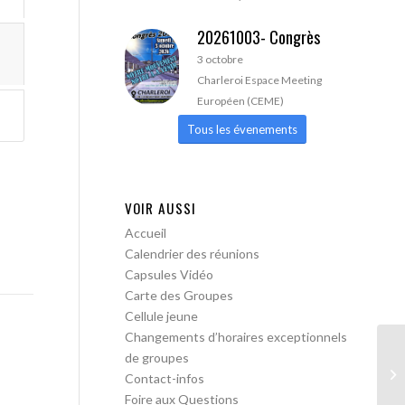
20261003- Congrès
3 octobre
Charleroi Espace Meeting
Européen (CEME)
Tous les évenements
VOIR AUSSI
Accueil
Calendrier des réunions
Capsules Vidéo
Carte des Groupes
Cellule jeune
Changements d’horaires exceptionnels
de groupes
AA
Contact-infos
Foire aux Questions