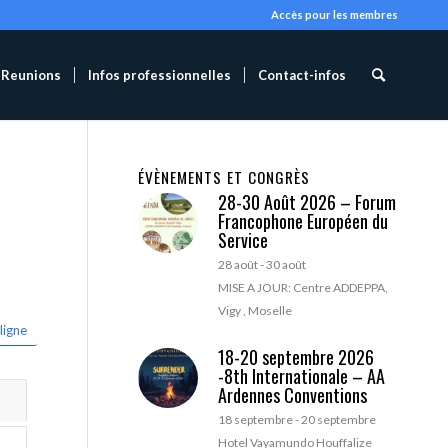
Accès pour les membres
Reunions
Infos professionnelles
Contact-infos
ÉVÈNEMENTS ET CONGRÈS
28-30 Août 2026 – Forum
Francophone Européen du
Service
28 août
-
30 août
MISE A JOUR: Centre ADDEPPA,
Vigy , Moselle
ligne
18-20 septembre 2026
-8th Internationale – AA
Ardennes Conventions
18 septembre
-
20 septembre
Hotel Vayamundo Houffalize