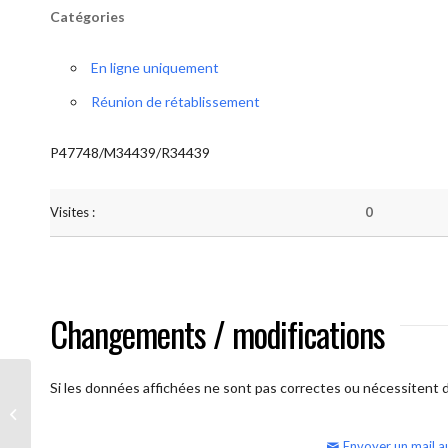
Catégories
En ligne uniquement
Réunion de rétablissement
P47748/M34439/R34439
Visites :
0
Changements / modifications
Si les données affichées ne sont pas correctes ou nécessitent d'
AA Humilité (semaine)
Envoyer un mail a