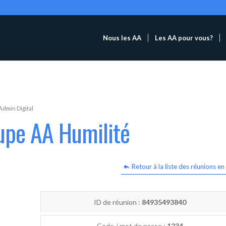
Nous les AA
Les AA pour vous?
Admin Digital
upe AA Humilité
Retour à la liste des réunions en 
ID de réunion :
84935493840
Code / mot de passe :
1234