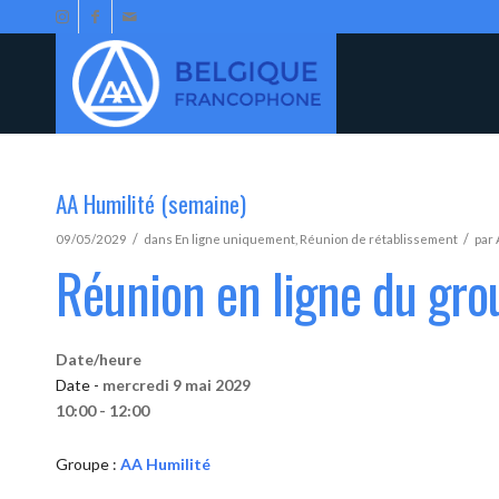
AA Humilité (semaine)
/
/
09/05/2029
dans
En ligne uniquement
,
Réunion de rétablissement
par
Réunion en ligne du gro
Date/heure
Date -
mercredi 9 mai 2029
10:00 - 12:00
Groupe :
AA Humilité