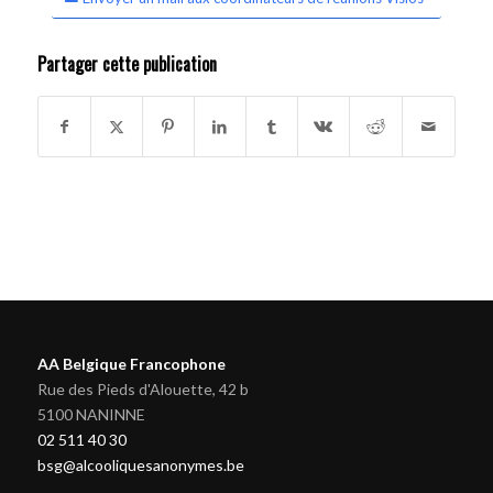
Partager cette publication
AA Belgique Francophone
Rue des Pieds d'Alouette, 42 b
5100 NANINNE
02 511 40 30
bsg@alcooliquesanonymes.be