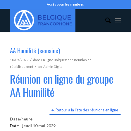
Accès pour les membres
AA Humilité (semaine)
/
10/05/2029
dans
En ligne uniquement
,
Réunion de
/
rétablissement
par
Admin Digital
Réunion en ligne du groupe
AA Humilité
Retour à la liste des réunions en ligne
Date/heure
Date -
jeudi 10 mai 2029