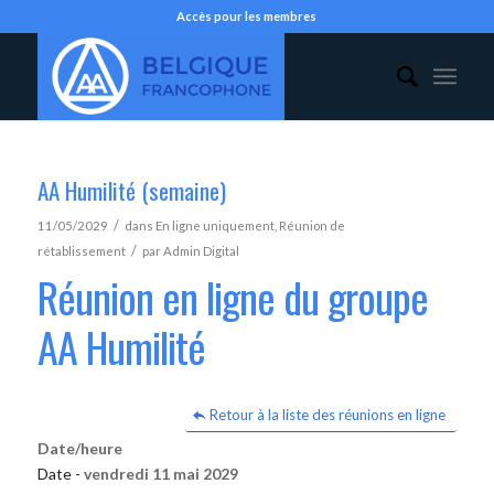
Accès pour les membres
AA Humilité (semaine)
/
11/05/2029
dans
En ligne uniquement
,
Réunion de
/
rétablissement
par
Admin Digital
Réunion en ligne du groupe
AA Humilité
Retour à la liste des réunions en ligne
Date/heure
Date -
vendredi 11 mai 2029