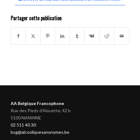
Partager cette publication
AA Belgique Francophone
Rue des Pieds d'Alouette, 42 b
5100 NANINNE
02 511 40 30
bsg@alcooliquesanonymes.be