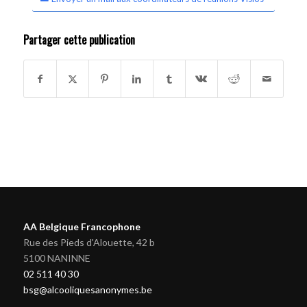
Partager cette publication
AA Belgique Francophone
Rue des Pieds d'Alouette, 42 b
5100 NANINNE
02 511 40 30
bsg@alcooliquesanonymes.be