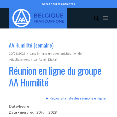
Accès pour les membres
AA Humilité (semaine)
/
20/06/2029
dans
En ligne uniquement
,
Réunion de
/
rétablissement
par
Admin Digital
Réunion en ligne du groupe
AA Humilité
Retour à la liste des réunions en ligne
Date/heure
Date -
mercredi 20 juin 2029