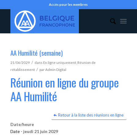
Accès pour les membres
AA Humilité (semaine)
/
21/06/2029
dans
En ligne uniquement
,
Réunion de
/
rétablissement
par
Admin Digital
Réunion en ligne du groupe
AA Humilité
Retour à la liste des réunions en ligne
Date/heure
Date -
jeudi 21 juin 2029