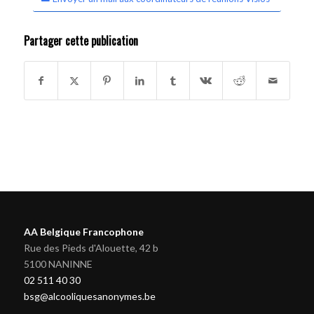
Partager cette publication
AA Belgique Francophone
Rue des Pieds d'Alouette, 42 b
5100 NANINNE
02 511 40 30
bsg@alcooliquesanonymes.be