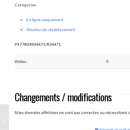
Catégories
En ligne uniquement
Réunion de rétablissement
P47780/M34471/R34471
Visites :
0
Changements / modifications
Si les données affichées ne sont pas correctes ou nécessitent d'
AA Humilité (semaine)
Envoyer un mail a