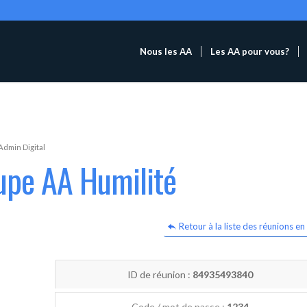
Nous les AA
Les AA pour vous?
Admin Digital
upe AA Humilité
Retour à la liste des réunions en 
ID de réunion :
84935493840
Code / mot de passe :
1234