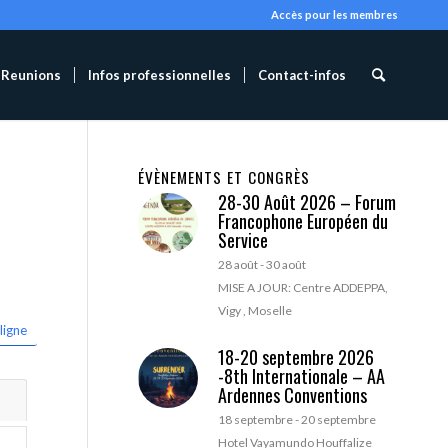
Accès pour les membres
Reunions
Infos professionnelles
Contact-infos
ÉVÈNEMENTS ET CONGRÈS
28-30 Août 2026 – Forum
Francophone Européen du
Service
28 août
-
30 août
MISE A JOUR: Centre ADDEPPA,
Vigy , Moselle
ligne
18-20 septembre 2026
-8th Internationale – AA
Ardennes Conventions
18 septembre
-
20 septembre
Hotel Vayamundo Houffalize