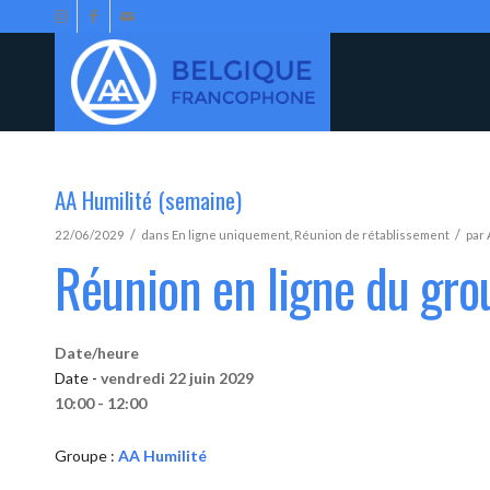
AA Humilité (semaine)
/
/
22/06/2029
dans
En ligne uniquement
,
Réunion de rétablissement
par
Réunion en ligne du gro
Date/heure
Date -
vendredi 22 juin 2029
10:00 - 12:00
Groupe :
AA Humilité