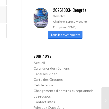
20261003- Congrès
3 octobre
Charleroi Espace Meeting
Européen (CEME)
Tous les évenements
VOIR AUSSI
Accueil
Calendrier des réunions
Capsules Vidéo
Carte des Groupes
Cellule jeune
Changements d’horaires exceptionnels
de groupes
AA
Contact-infos
Foire aux Questions