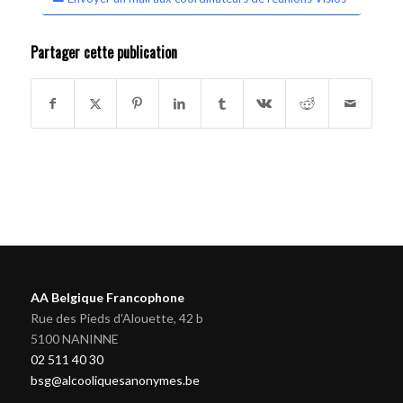
Partager cette publication
AA Belgique Francophone
Rue des Pieds d'Alouette, 42 b
5100 NANINNE
02 511 40 30
bsg@alcooliquesanonymes.be