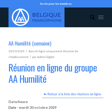
Accès pour les membres
AA Humilité (semaine)
/
30/10/2029
dans
En ligne uniquement
,
Réunion de
/
rétablissement
par
Admin Digital
Réunion en ligne du groupe
AA Humilité
Retour à la liste des réunions en ligne
Date/heure
Date -
mardi 30 octobre 2029