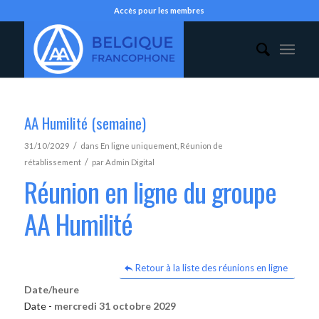
Accès pour les membres
AA Humilité (semaine)
/
31/10/2029
dans
En ligne uniquement
,
Réunion de
/
rétablissement
par
Admin Digital
Réunion en ligne du groupe
AA Humilité
Retour à la liste des réunions en ligne
Date/heure
Date -
mercredi 31 octobre 2029