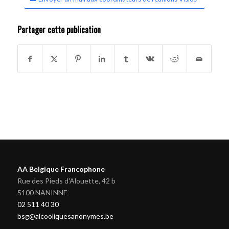
Partager cette publication
AA Belgique Francophone
Rue des Pieds d'Alouette, 42 b
5100 NANINNE
02 511 40 30
bsg@alcooliquesanonymes.be