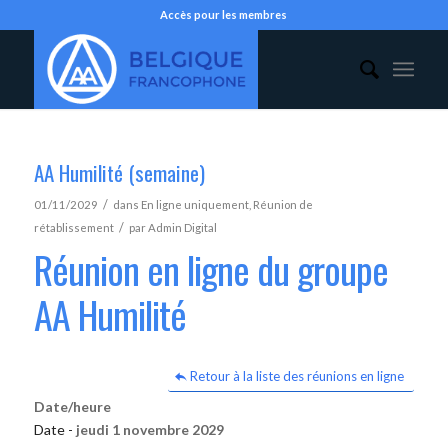
Accès pour les membres
AA Humilité (semaine)
/
01/11/2029
dans
En ligne uniquement
,
Réunion de
/
rétablissement
par
Admin Digital
Réunion en ligne du groupe
AA Humilité
Retour à la liste des réunions en ligne
Date/heure
Date -
jeudi 1 novembre 2029