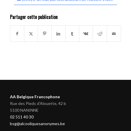
Partager cette publication
AA Belgique Francophone
Rue des Pieds d'Alouette, 42 b
5100 NANINNE
02 511 40 30
bsg@alcooliquesanonymes.be