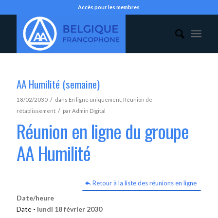
Accès pour les membres
AA Humilité (semaine)
/
18/02/2030
dans
En ligne uniquement
,
Réunion de
/
rétablissement
par
Admin Digital
Réunion en ligne du groupe
AA Humilité
Retour à la liste des réunions en ligne
Date/heure
Date -
lundi 18 février 2030