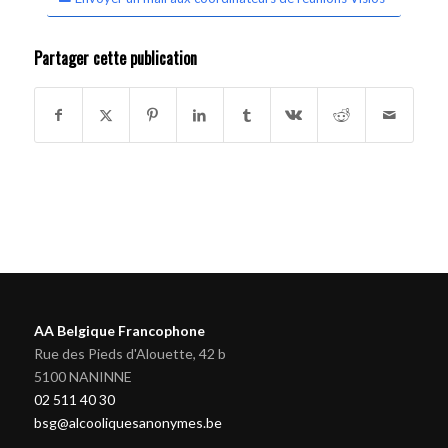
Partager cette publication
AA Belgique Francophone
Rue des Pieds d'Alouette, 42 b
5100 NANINNE
02 511 40 30
bsg@alcooliquesanonymes.be