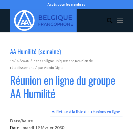
Accès pour les membres
AA Humilité (semaine)
/
19/02/2030
dans
En ligne uniquement
,
Réunion de
/
rétablissement
par
Admin Digital
Réunion en ligne du groupe
AA Humilité
Retour à la liste des réunions en ligne
Date/heure
Date -
mardi 19 février 2030