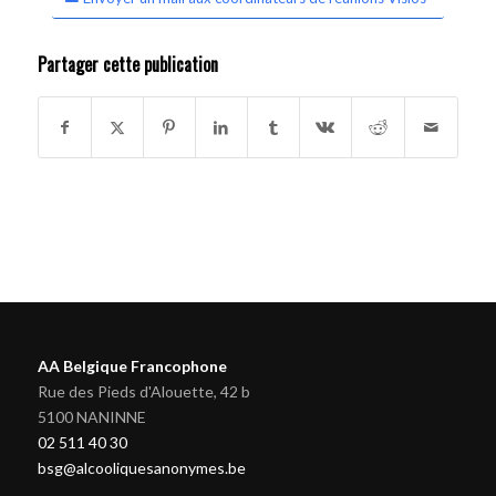
Partager cette publication
AA Belgique Francophone
Rue des Pieds d'Alouette, 42 b
5100 NANINNE
02 511 40 30
bsg@alcooliquesanonymes.be