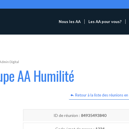
Nous les AA
Les AA pour vous?
Admin Digital
upe AA Humilité
Retour à la liste des réunions en 
ID de réunion :
84935493840
Code / mot de passe :
1234