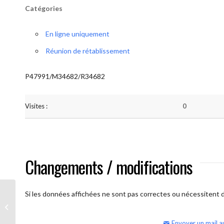
Catégories
En ligne uniquement
Réunion de rétablissement
P47991/M34682/R34682
Visites :
0
Changements / modifications
Si les données affichées ne sont pas correctes ou nécessitent d'
AA Humilité (semaine)
Envoyer un mail a