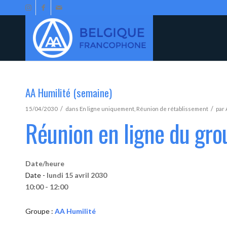
AA Humilité (semaine)
/
/
15/04/2030
dans
En ligne uniquement
,
Réunion de rétablissement
par
Réunion en ligne du gro
Date/heure
Date -
lundi 15 avril 2030
10:00 - 12:00
Groupe :
AA Humilité