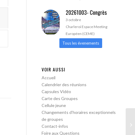
20261003- Congrès
3 octobre
Charleroi Espace Meeting
Européen (CEME)
Tous les évenements
VOIR AUSSI
Accueil
Calendrier des réunions
Capsules Vidéo
Carte des Groupes
Cellule jeune
Changements d’horaires exceptionnels
de groupes
AA
Contact-infos
Foire aux Questions