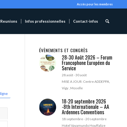
Accès pour les membres
Reunions
Infos professionnelles
Contact-infos
ÉVÈNEMENTS ET CONGRÈS
28-30 Août 2026 – Forum
Francophone Européen du
Service
28 août
-
30 août
MISE A JOUR: Centre ADDEPPA,
Vigy , Moselle
ligne
18-20 septembre 2026
-8th Internationale – AA
Ardennes Conventions
18 septembre
-
20 septembre
Hotel Vayamundo Houffalize