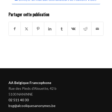
Partager cette publication
AA Belgique Francophone
Rue des Pieds d'Alouette, 42 b
5100 NANINNE
02 511 40 30
bsg@alcooliquesanonymes.be