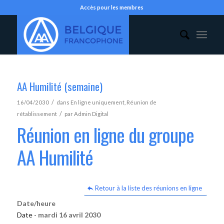
Accès pour les membres
AA Humilité (semaine)
/
16/04/2030
dans
En ligne uniquement
,
Réunion de
/
rétablissement
par
Admin Digital
Réunion en ligne du groupe
AA Humilité
Retour à la liste des réunions en ligne
Date/heure
Date -
mardi 16 avril 2030