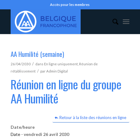
Accès pour les membres
AA Humilité (semaine)
/
26/04/2030
dans
En ligne uniquement
,
Réunion de
/
rétablissement
par
Admin Digital
Réunion en ligne du groupe
AA Humilité
Retour à la liste des réunions en ligne
Date/heure
Date -
vendredi 26 avril 2030