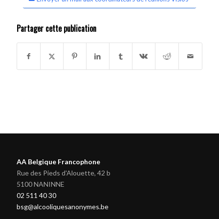
Partager cette publication
AA Belgique Francophone
Rue des Pieds d'Alouette, 42 b
5100 NANINNE
02 511 40 30
bsg@alcooliquesanonymes.be