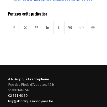
Partager cette publication
AA Belgique Francophone
Rue des Pieds d'Alouette, 42 b
5100 NANINNE
02 511 40 30
bsg@alcooliquesanonymes.be