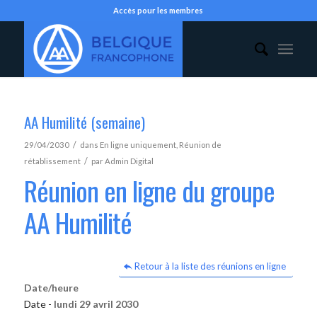
Accès pour les membres
AA Humilité (semaine)
/
29/04/2030
dans
En ligne uniquement
,
Réunion de
/
rétablissement
par
Admin Digital
Réunion en ligne du groupe
AA Humilité
Retour à la liste des réunions en ligne
Date/heure
Date -
lundi 29 avril 2030