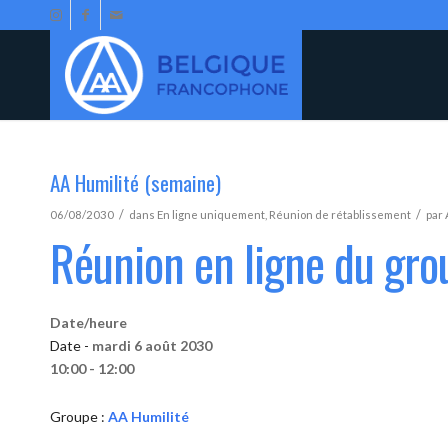
AA Humilité (semaine)
/
/
06/08/2030
dans
En ligne uniquement
,
Réunion de rétablissement
par
Réunion en ligne du gro
Date/heure
Date -
mardi 6 août 2030
10:00 - 12:00
Groupe :
AA Humilité