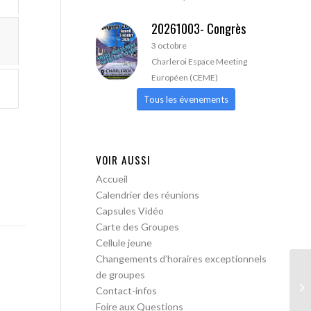
20261003- Congrès
3 octobre
Charleroi Espace Meeting
Européen (CEME)
Tous les évenements
VOIR AUSSI
Accueil
Calendrier des réunions
Capsules Vidéo
Carte des Groupes
Cellule jeune
Changements d’horaires exceptionnels
de groupes
AA
Contact-infos
Foire aux Questions