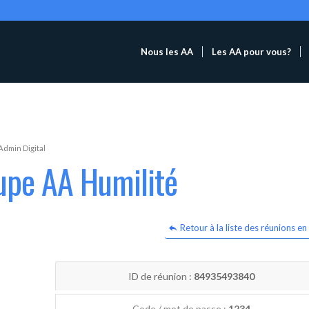
Nous les AA
Les AA pour vous?
Admin Digital
upe AA Humilité
Retour à la liste des réunions en 
ID de réunion :
84935493840
Code / mot de passe :
1234