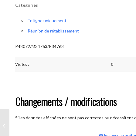
Catégories
En ligne uniquement
Réunion de rétablissement
P48072/M34763/R34763
Visites :
0
Changements / modifications
Si les données affichées ne sont pas correctes ou nécessitent d'
AA Humilité (semaine)
Envoyer un mail a