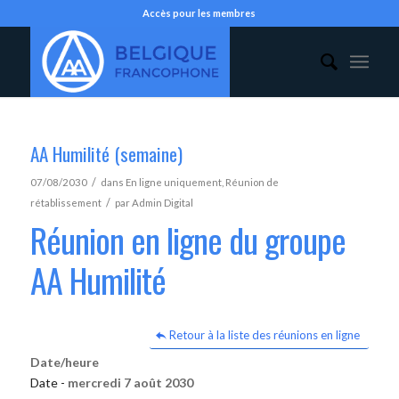
Accès pour les membres
AA Humilité (semaine)
/
07/08/2030
dans
En ligne uniquement
,
Réunion de
/
rétablissement
par
Admin Digital
Réunion en ligne du groupe
AA Humilité
Retour à la liste des réunions en ligne
Date/heure
Date -
mercredi 7 août 2030