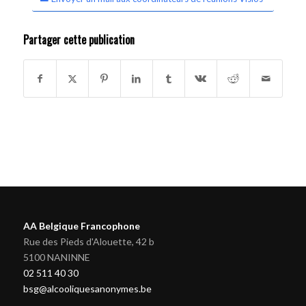
Partager cette publication
AA Belgique Francophone
Rue des Pieds d'Alouette, 42 b
5100 NANINNE
02 511 40 30
bsg@alcooliquesanonymes.be