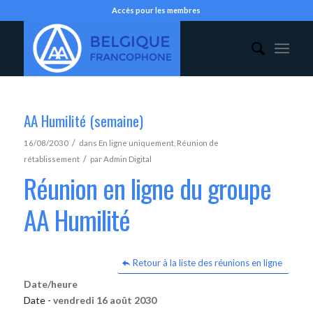
Accès pour les membres
AA Humilité (semaine)
/
16/08/2030
dans
En ligne uniquement
,
Réunion de
/
rétablissement
par
Admin Digital
Réunion en ligne du groupe
AA Humilité
Retour à la liste des réunions en ligne
Date/heure
Date -
vendredi 16 août 2030