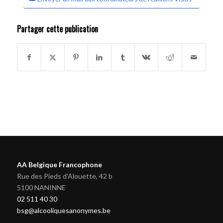
Partager cette publication
AA Belgique Francophone
Rue des Pieds d'Alouette, 42 b
5100 NANINNE
02 511 40 30
bsg@alcooliquesanonymes.be