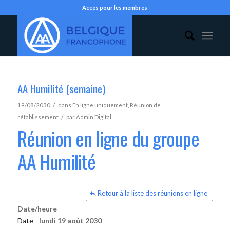
Accès pour les membres
AA Humilité (semaine)
/
19/08/2030
dans
En ligne uniquement
,
Réunion de
/
rétablissement
par
Admin Digital
Réunion en ligne du groupe
AA Humilité
Retour à la liste des réunions en ligne
Date/heure
Date -
lundi 19 août 2030