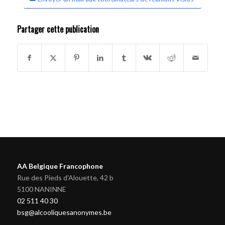
Partager cette publication
AA Belgique Francophone
Rue des Pieds d'Alouette, 42 b
5100 NANINNE
02 511 40 30
bsg@alcooliquesanonymes.be