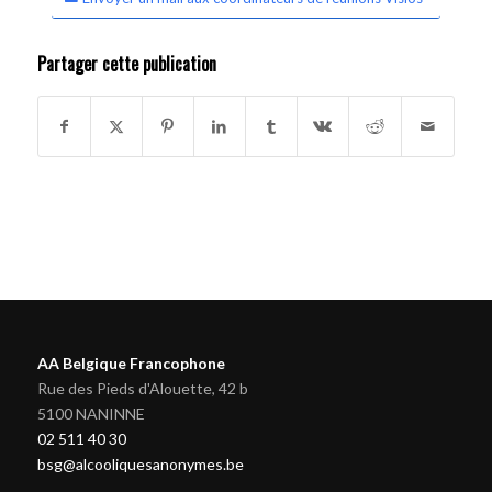
Partager cette publication
AA Belgique Francophone
Rue des Pieds d'Alouette, 42 b
5100 NANINNE
02 511 40 30
bsg@alcooliquesanonymes.be