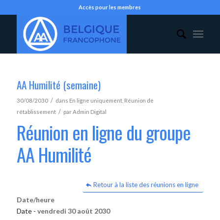
Accès pour les membres
AA Humilité (semaine)
/
30/08/2030
dans
En ligne uniquement
,
Réunion de
/
rétablissement
par
Admin Digital
Réunion en ligne du groupe
AA Humilité
Retour à la liste des réunions en ligne
Date/heure
Date -
vendredi 30 août 2030