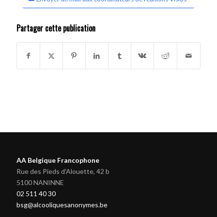
Partager cette publication
AA Belgique Francophone
Rue des Pieds d'Alouette, 42 b
5100 NANINNE
02 511 40 30
bsg@alcooliquesanonymes.be