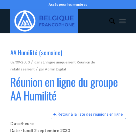
Accès pour les membres
AA Humilité (semaine)
/
02/09/2030
dans
En ligne uniquement
,
Réunion de
/
rétablissement
par
Admin Digital
Réunion en ligne du groupe
AA Humilité
Retour à la liste des réunions en ligne
Date/heure
Date -
lundi 2 septembre 2030