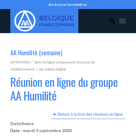
Accès pour les membres
AA Humilité (semaine)
/
03/09/2030
dans
En ligne uniquement
,
Réunion de
/
rétablissement
par
Admin Digital
Réunion en ligne du groupe
AA Humilité
Retour à la liste des réunions en ligne
Date/heure
Date -
mardi 3 septembre 2030