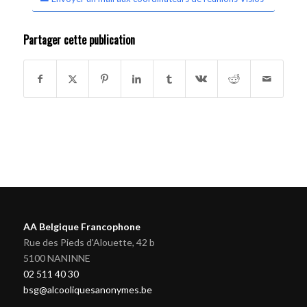
Partager cette publication
AA Belgique Francophone
Rue des Pieds d'Alouette, 42 b
5100 NANINNE
02 511 40 30
bsg@alcooliquesanonymes.be