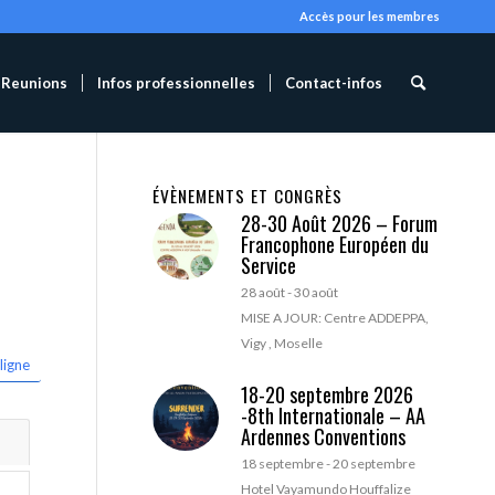
Accès pour les membres
Reunions
Infos professionnelles
Contact-infos
ÉVÈNEMENTS ET CONGRÈS
28-30 Août 2026 – Forum
Francophone Européen du
Service
28 août
-
30 août
MISE A JOUR: Centre ADDEPPA,
Vigy , Moselle
ligne
18-20 septembre 2026
-8th Internationale – AA
Ardennes Conventions
18 septembre
-
20 septembre
Hotel Vayamundo Houffalize