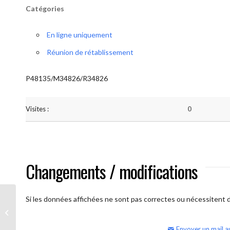
Catégories
En ligne uniquement
Réunion de rétablissement
P48135/M34826/R34826
Visites :
0
Changements / modifications
Si les données affichées ne sont pas correctes ou nécessitent d'
AA Humilité (semaine)
Envoyer un mail a