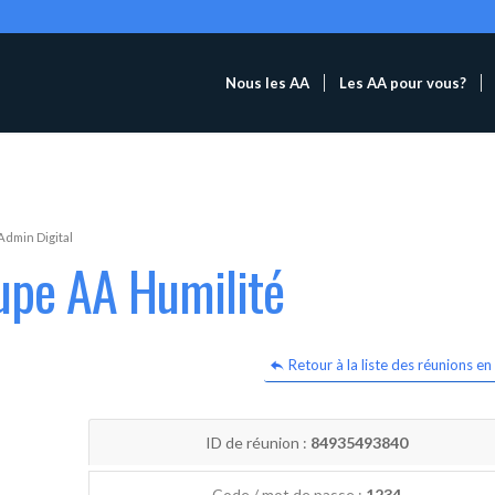
Nous les AA
Les AA pour vous?
Admin Digital
upe AA Humilité
Retour à la liste des réunions en 
ID de réunion :
84935493840
Code / mot de passe :
1234