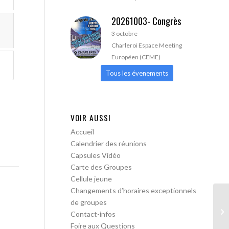
20261003- Congrès
3 octobre
Charleroi Espace Meeting
Européen (CEME)
Tous les évenements
VOIR AUSSI
Accueil
Calendrier des réunions
Capsules Vidéo
Carte des Groupes
Cellule jeune
Changements d’horaires exceptionnels
de groupes
AA
Contact-infos
Foire aux Questions