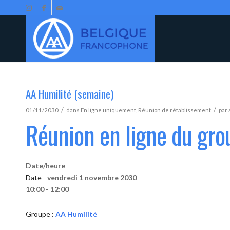
AA Humilité (semaine)
/
/
01/11/2030
dans
En ligne uniquement
,
Réunion de rétablissement
par
Réunion en ligne du gro
Date/heure
Date -
vendredi 1 novembre 2030
10:00 - 12:00
Groupe :
AA Humilité