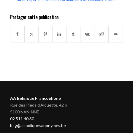
Partager cette publication
AA Belgique Francophone
Rue des Pieds d'Alouette, 42 b
5100 NANINNE
02 511 40 30
bsg@alcooliquesanonymes.be