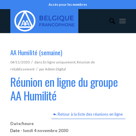
Accès pour les membres
AA Humilité (semaine)
/
04/11/2030
dans
En ligne uniquement
,
Réunion de
/
rétablissement
par
Admin Digital
Réunion en ligne du groupe
AA Humilité
Retour à la liste des réunions en ligne
Date/heure
Date -
lundi 4 novembre 2030