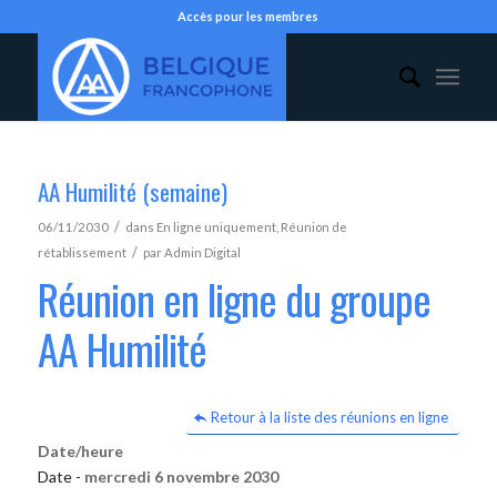
Accès pour les membres
AA Humilité (semaine)
/
06/11/2030
dans
En ligne uniquement
,
Réunion de
/
rétablissement
par
Admin Digital
Réunion en ligne du groupe
AA Humilité
Retour à la liste des réunions en ligne
Date/heure
Date -
mercredi 6 novembre 2030