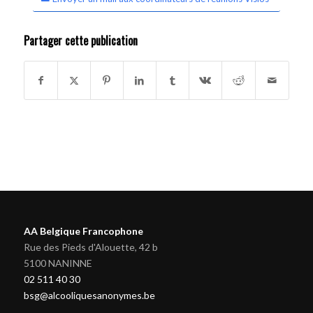
Partager cette publication
AA Belgique Francophone
Rue des Pieds d'Alouette, 42 b
5100 NANINNE
02 511 40 30
bsg@alcooliquesanonymes.be