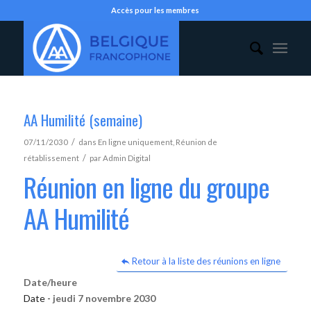
Accès pour les membres
AA Humilité (semaine)
/
07/11/2030
dans
En ligne uniquement
,
Réunion de
/
rétablissement
par
Admin Digital
Réunion en ligne du groupe
AA Humilité
Retour à la liste des réunions en ligne
Date/heure
Date -
jeudi 7 novembre 2030