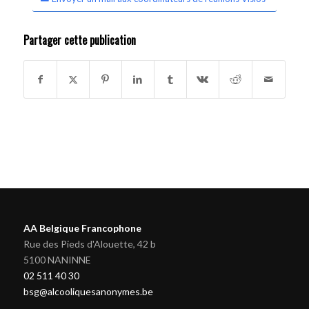
Partager cette publication
AA Belgique Francophone
Rue des Pieds d'Alouette, 42 b
5100 NANINNE
02 511 40 30
bsg@alcooliquesanonymes.be