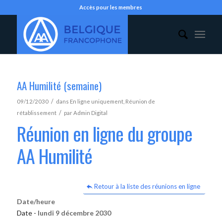
Accès pour les membres
AA Humilité (semaine)
/
09/12/2030
dans
En ligne uniquement
,
Réunion de
/
rétablissement
par
Admin Digital
Réunion en ligne du groupe
AA Humilité
Retour à la liste des réunions en ligne
Date/heure
Date -
lundi 9 décembre 2030