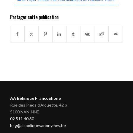
Partager cette publication
AA Belgique Francophone
Rue des Pieds d'Alouette, 42 b
5100 NANINNE
02 511 40 30
bsg@alcooliquesanonymes.be