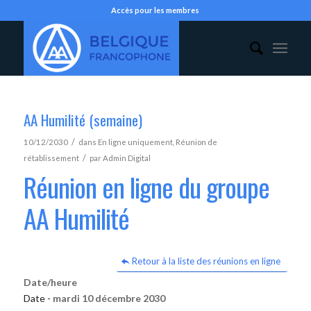
Accès pour les membres
AA Humilité (semaine)
/
10/12/2030
dans
En ligne uniquement
,
Réunion de
/
rétablissement
par
Admin Digital
Réunion en ligne du groupe
AA Humilité
Retour à la liste des réunions en ligne
Date/heure
Date -
mardi 10 décembre 2030