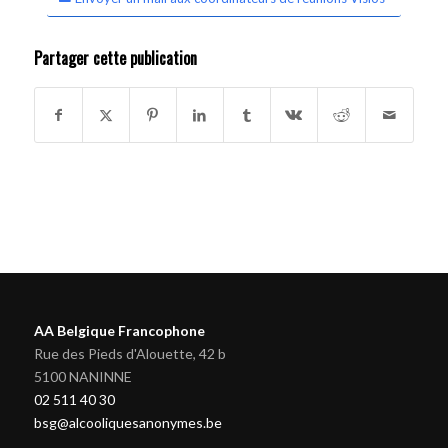
Partager cette publication
AA Belgique Francophone
Rue des Pieds d'Alouette, 42 b
5100 NANINNE
02 511 40 30
bsg@alcooliquesanonymes.be