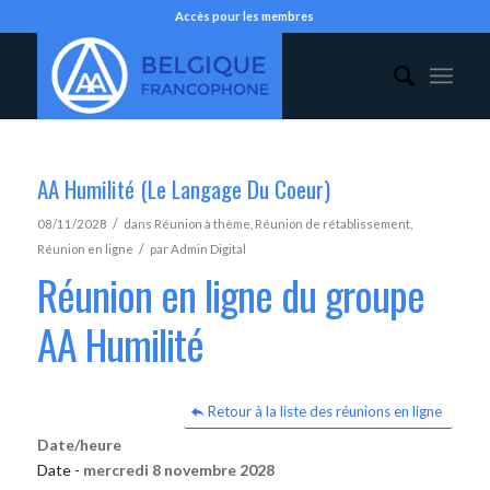
Accès pour les membres
AA Humilité (Le Langage Du Coeur)
/
08/11/2028
dans
Réunion à thème
,
Réunion de rétablissement
,
/
Réunion en ligne
par
Admin Digital
Réunion en ligne du groupe
AA Humilité
Retour à la liste des réunions en ligne
Date/heure
Date -
mercredi 8 novembre 2028