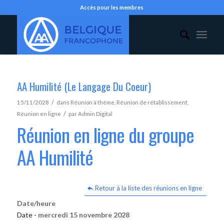
Accès pour les membres
AA Humilité (Le Langage Du Coeur)
/
15/11/2028
dans
Réunion à thème
,
Réunion de rétablissement
,
/
Réunion en ligne
par
Admin Digital
Réunion en ligne du groupe
AA Humilité
Retour à la liste des réunions en ligne
Date/heure
Date -
mercredi 15 novembre 2028