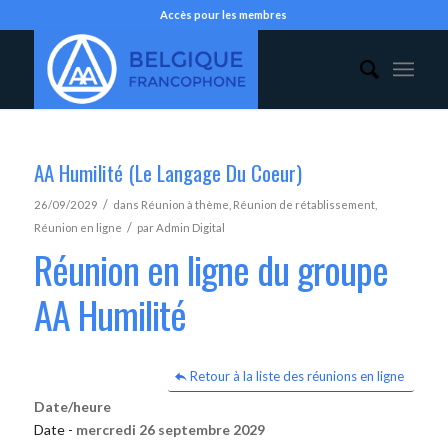
Accès pour les membres
AA Humilité (Le Langage Du Coeur)
/
26/09/2029
dans
Réunion à thème
,
Réunion de rétablissement
,
/
Réunion en ligne
par
Admin Digital
Réunion en ligne du groupe
AA Humilité
Retour à la liste des réunions en ligne
Date/heure
Date -
mercredi 26 septembre 2029