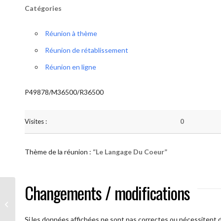
Catégories
Réunion à thème
Réunion de rétablissement
Réunion en ligne
P49878/M36500/R36500
Visites :
0
Thème de la réunion :
“Le Langage Du Coeur”
Changements / modifications
AA Humilité (Le Langage Du Coeur)
Si les données affichées ne sont pas correctes ou nécessitent d'