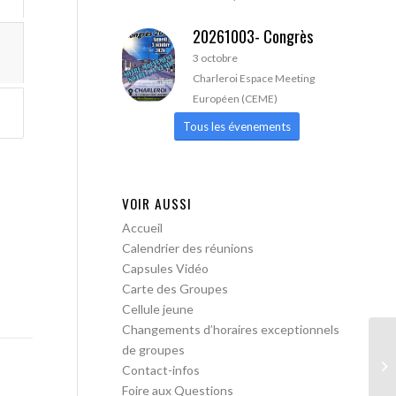
20261003- Congrès
3 octobre
Charleroi Espace Meeting
Européen (CEME)
Tous les évenements
VOIR AUSSI
Accueil
Calendrier des réunions
Capsules Vidéo
Carte des Groupes
Cellule jeune
Changements d’horaires exceptionnels
de groupes
AA
Contact-infos
Foire aux Questions