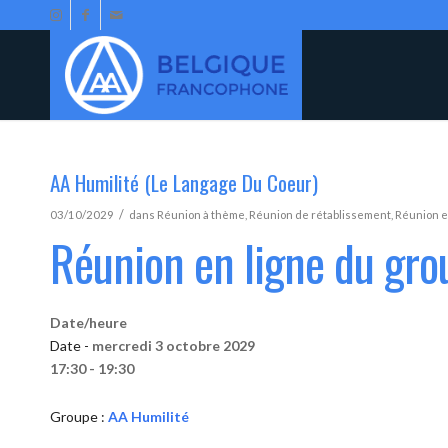
AA Humilité (Le Langage Du Coeur)
/
03/10/2029
dans
Réunion à thème
,
Réunion de rétablissement
,
Réunion e
Réunion en ligne du gro
Date/heure
Date -
mercredi 3 octobre 2029
17:30 - 19:30
Groupe :
AA Humilité