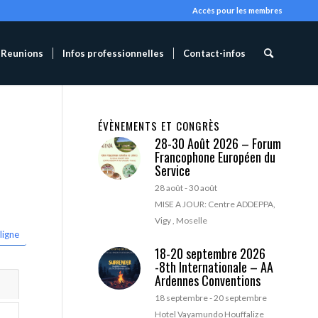
Accès pour les membres
Reunions
Infos professionnelles
Contact-infos
ÉVÈNEMENTS ET CONGRÈS
28-30 Août 2026 – Forum
Francophone Européen du
Service
28 août
-
30 août
MISE A JOUR: Centre ADDEPPA,
Vigy , Moselle
ligne
18-20 septembre 2026
-8th Internationale – AA
Ardennes Conventions
18 septembre
-
20 septembre
Hotel Vayamundo Houffalize