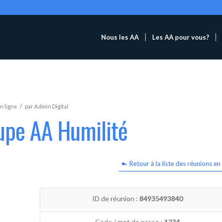
Nous les AA
Les AA pour vous?
/
n ligne
par
Admin Digital
upe AA Humilité
Retour à la liste des réunions en 
ID de réunion :
84935493840
Code / mot de passe :
1234