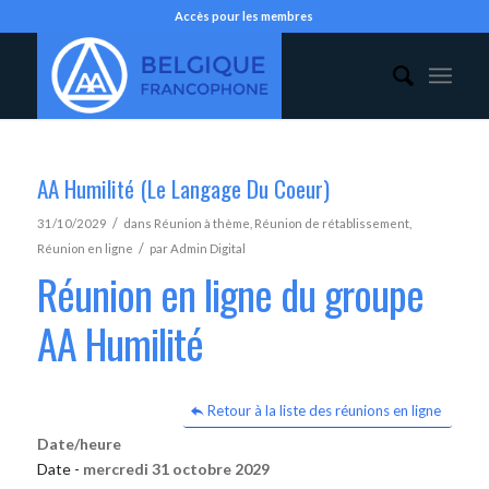
Accès pour les membres
AA Humilité (Le Langage Du Coeur)
/
31/10/2029
dans
Réunion à thème
,
Réunion de rétablissement
,
/
Réunion en ligne
par
Admin Digital
Réunion en ligne du groupe
AA Humilité
Retour à la liste des réunions en ligne
Date/heure
Date -
mercredi 31 octobre 2029