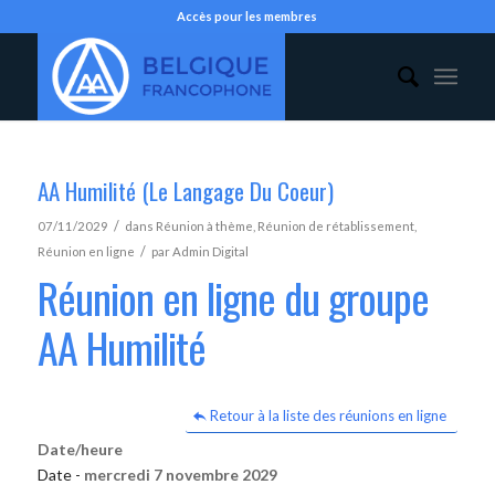
Accès pour les membres
AA Humilité (Le Langage Du Coeur)
/
07/11/2029
dans
Réunion à thème
,
Réunion de rétablissement
,
/
Réunion en ligne
par
Admin Digital
Réunion en ligne du groupe
AA Humilité
Retour à la liste des réunions en ligne
Date/heure
Date -
mercredi 7 novembre 2029