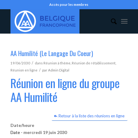
Accès pour les membres
AA Humilité (Le Langage Du Coeur)
/
19/06/2030
dans
Réunion à thème
,
Réunion de rétablissement
,
/
Réunion en ligne
par
Admin Digital
Réunion en ligne du groupe
AA Humilité
Retour à la liste des réunions en ligne
Date/heure
Date -
mercredi 19 juin 2030