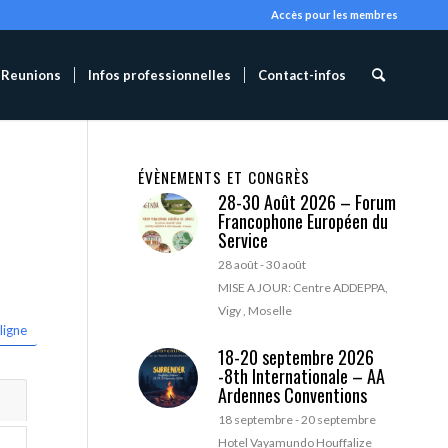
Accès pour les membres
Reunions
Infos professionnelles
Contact-infos
ÉVÈNEMENTS ET CONGRÈS
28-30 Août 2026 – Forum
Francophone Européen du
Service
28 août
-
30 août
MISE A JOUR: Centre ADDEPPA,
Vigy , Moselle
ligne
18-20 septembre 2026
-8th Internationale – AA
Ardennes Conventions
18 septembre
-
20 septembre
Hotel Vayamundo Houffalize