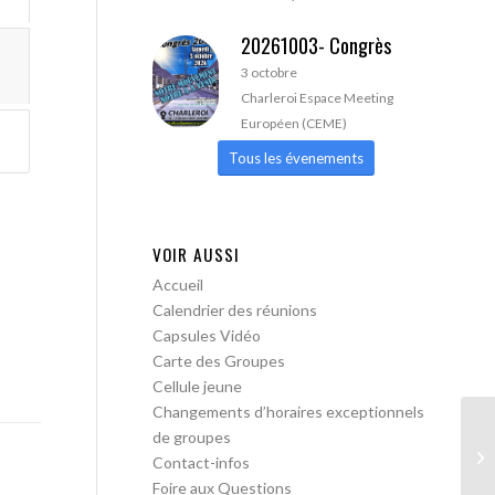
20261003- Congrès
3 octobre
Charleroi Espace Meeting
Européen (CEME)
Tous les évenements
VOIR AUSSI
Accueil
Calendrier des réunions
Capsules Vidéo
Carte des Groupes
Cellule jeune
Changements d’horaires exceptionnels
de groupes
AA
Contact-infos
Foire aux Questions