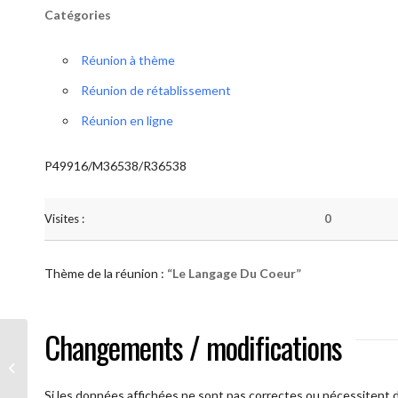
Catégories
Réunion à thème
Réunion de rétablissement
Réunion en ligne
P49916/M36538/R36538
Visites :
0
Thème de la réunion :
“Le Langage Du Coeur”
Changements / modifications
AA Humilité (Le Langage Du Coeur)
Si les données affichées ne sont pas correctes ou nécessitent d'