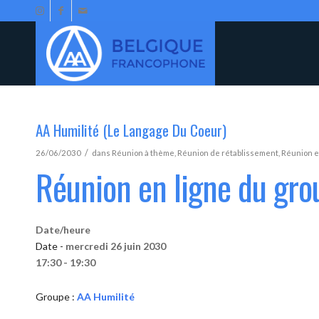
AA Humilité (Le Langage Du Coeur)
/
26/06/2030
dans
Réunion à thème
,
Réunion de rétablissement
,
Réunion e
Réunion en ligne du gro
Date/heure
Date -
mercredi 26 juin 2030
17:30 - 19:30
Groupe :
AA Humilité