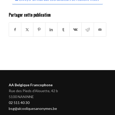
Partager cette publication
AA Belgique Francophone
Rue des Pieds d'Alouette, 42 b
5100 NANINNE
02 511 40 30
bsg@alcooliquesanonymes.be