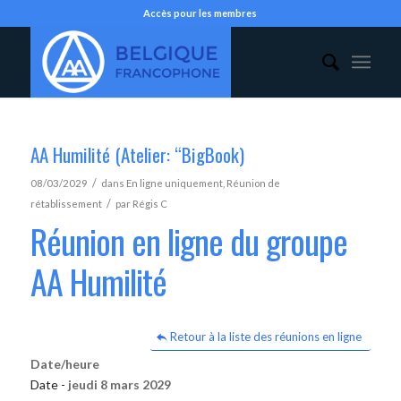
Accès pour les membres
AA Humilité (Atelier: “BigBook)
/
08/03/2029
dans
En ligne uniquement
,
Réunion de
/
rétablissement
par
Régis C
Réunion en ligne du groupe
AA Humilité
Retour à la liste des réunions en ligne
Date/heure
Date -
jeudi 8 mars 2029