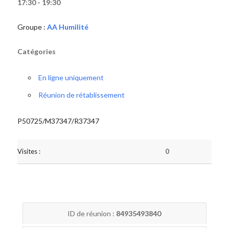
17:30 - 19:30
Groupe :
AA Humilité
Catégories
En ligne uniquement
Réunion de rétablissement
P50725/M37347/R37347
Visites :
0
ID de réunion :
84935493840