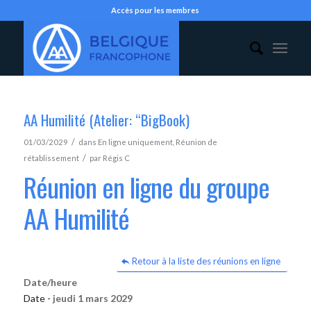
Accès pour les membres
AA Humilité (Atelier: “BigBook)
/
01/03/2029
dans
En ligne uniquement
,
Réunion de
/
rétablissement
par
Régis C
Réunion en ligne du groupe
AA Humilité
Retour à la liste des réunions en ligne
Date/heure
Date -
jeudi 1 mars 2029