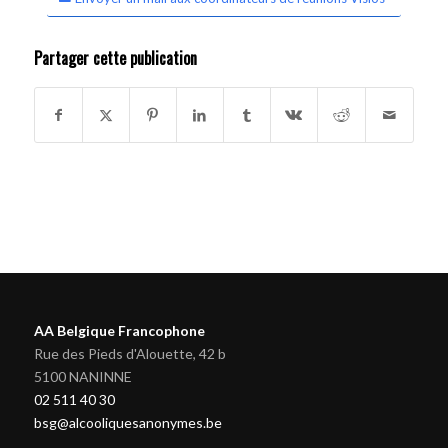
Partager cette publication
AA Belgique Francophone
Rue des Pieds d'Alouette, 42 b
5100 NANINNE
02 511 40 30
bsg@alcooliquesanonymes.be