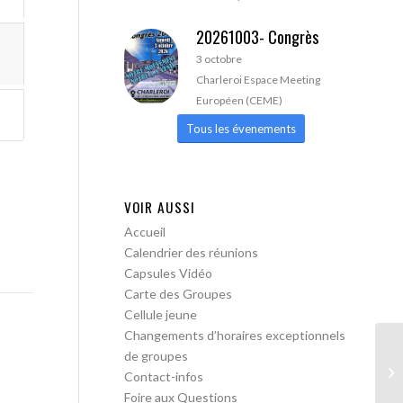
20261003- Congrès
3 octobre
Charleroi Espace Meeting
Européen (CEME)
Tous les évenements
VOIR AUSSI
Accueil
Calendrier des réunions
Capsules Vidéo
Carte des Groupes
Cellule jeune
Changements d’horaires exceptionnels
de groupes
AA
Contact-infos
Foire aux Questions