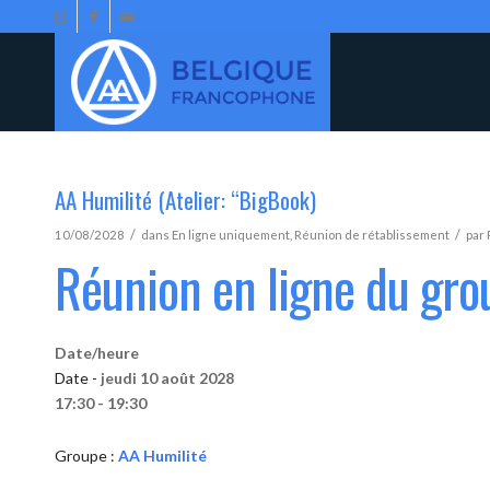
AA Humilité (Atelier: “BigBook)
/
/
10/08/2028
dans
En ligne uniquement
,
Réunion de rétablissement
par
Réunion en ligne du gro
Date/heure
Date -
jeudi 10 août 2028
17:30 - 19:30
Groupe :
AA Humilité