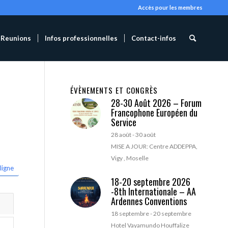
Accès pour les membres
Reunions
Infos professionnelles
Contact-infos
ÉVÈNEMENTS ET CONGRÈS
28-30 Août 2026 – Forum
Francophone Européen du
Service
28 août
-
30 août
MISE A JOUR: Centre ADDEPPA,
Vigy , Moselle
ligne
18-20 septembre 2026
-8th Internationale – AA
Ardennes Conventions
18 septembre
-
20 septembre
Hotel Vayamundo Houffalize