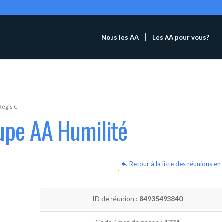
Nous les AA
Les AA pour vous?
Régis C
upe AA Humilité
Retour à la liste des réunions en 
ID de réunion :
84935493840
Code / mot de passe :
1234