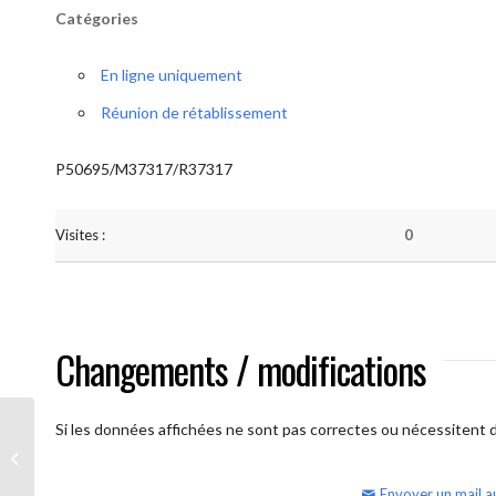
Catégories
En ligne uniquement
Réunion de rétablissement
P50695/M37317/R37317
Visites :
0
Changements / modifications
Si les données affichées ne sont pas correctes ou nécessitent d'
AA Humilité (Atelier: “BigBook)
Envoyer un mail a