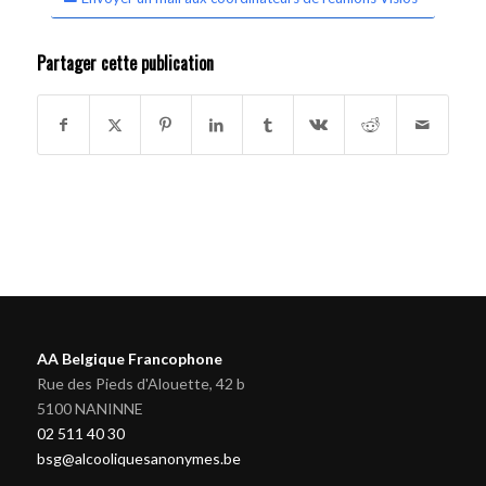
Partager cette publication
AA Belgique Francophone
Rue des Pieds d'Alouette, 42 b
5100 NANINNE
02 511 40 30
bsg@alcooliquesanonymes.be