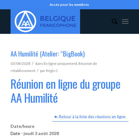
Accès pour les membres
AA Humilité (Atelier: “BigBook)
/
03/08/2028
dans
En ligne uniquement
,
Réunion de
/
rétablissement
par
Régis C
Réunion en ligne du groupe
AA Humilité
Retour à la liste des réunions en ligne
Date/heure
Date -
jeudi 3 août 2028