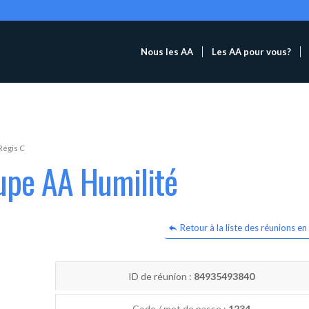
Nous les AA
Les AA pour vous?
Régis C
upe AA Humilité
Retour à la liste des réunions en 
ID de réunion :
84935493840
Code / mot de passe :
1234