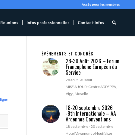
Accès pour les membres
Reunions
Infos professionnelles
Contact-infos
ÉVÈNEMENTS ET CONGRÈS
28-30 Août 2026 – Forum
Francophone Européen du
Service
28 août
-
30 août
MISE A JOUR: Centre ADDEPPA,
Vigy , Moselle
ligne
18-20 septembre 2026
-8th Internationale – AA
Ardennes Conventions
18 septembre
-
20 septembre
Hotel Vayamundo Houffalize