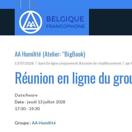
AA Humilité (Atelier: “BigBook)
/
/
13/07/2028
dans
En ligne uniquement
,
Réunion de rétablissement
par
Réunion en ligne du gro
Date/heure
Date -
jeudi 13 juillet 2028
17:30 - 19:30
Groupe :
AA Humilité