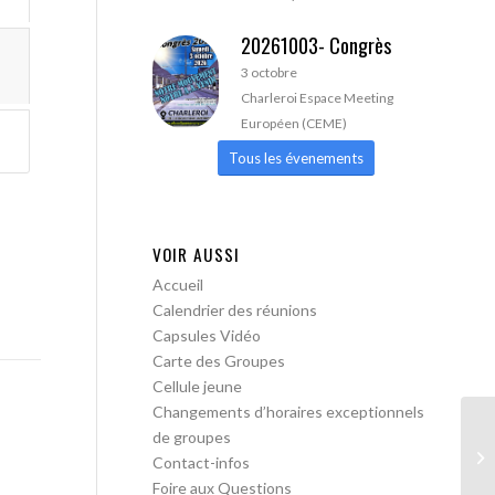
20261003- Congrès
3 octobre
Charleroi Espace Meeting
Européen (CEME)
Tous les évenements
VOIR AUSSI
Accueil
Calendrier des réunions
Capsules Vidéo
Carte des Groupes
Cellule jeune
Changements d’horaires exceptionnels
de groupes
AA
Contact-infos
Foire aux Questions