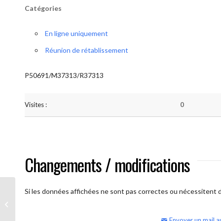
Catégories
En ligne uniquement
Réunion de rétablissement
P50691/M37313/R37313
Visites :
0
Changements / modifications
Si les données affichées ne sont pas correctes ou nécessitent d'
AA Humilité (Atelier: “BigBook)
Envoyer un mail a